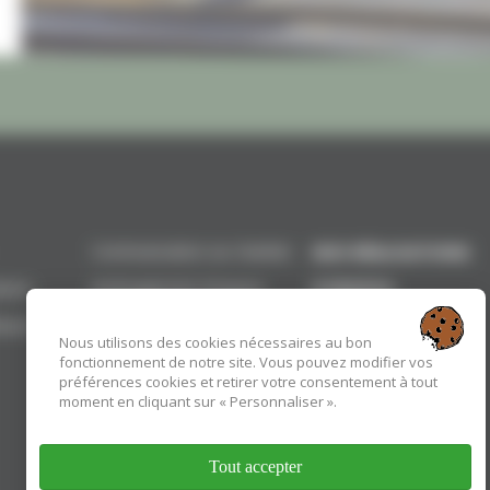
Communication sur chantier
NOS RÉALISATIONS
ieure
Aménagement d'espace
À PROPOS
rieure
RÉFÉRENCES
Nous utilisons des cookies nécessaires au bon
fonctionnement de notre site. Vous pouvez modifier vos
CONTACT
préférences cookies et retirer votre consentement à tout
moment en cliquant sur « Personnaliser ».
Tout accepter