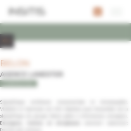
Panneau de gestion des cookies
BELON
AGENCE LANESTER
CONSTRUCTION
Signalétique extérieure monumentale et immanquable.
Visibilité et harmonie ont été réalisées pour l’ensemble de la
signalétique du groupe Belon grâce à d’immenses enseignes.
Enseignes, totems et vitrophanie
orientent clairement
l’entrée des visiteurs.