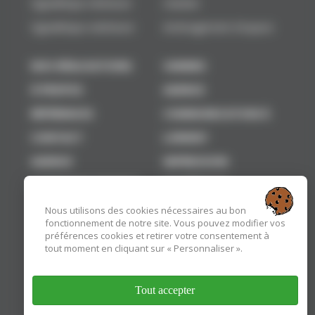
Signalétique intérieure
chantier
Signalétique extérieure
Aménagement d'espace
NOS RÉALISATIONS
VANNES
À PROPOS
AGENCE
RÉFÉRENCES
COMMUNICATION À
CONTACT
LORIENT
AGENCE
IMPRESSION
COMMUNICATION À
NUMÉRIQUE
Nous utilisons des cookies nécessaires au bon
fonctionnement de notre site. Vous pouvez modifier vos
préférences cookies et retirer votre consentement à
tout moment en cliquant sur « Personnaliser ».
Tout accepter
Insitis, partenaire du RCV
Ecovadis Bronze 2025