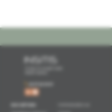
16 Rue Dr Joseph Audic
56000 Vannes
02 97 62 39 07
NOS MÉTIERS
Communication sur