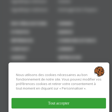
Signalétique intérieure
chantier
Signalétique extérieure
Aménagement d'espace
NOS RÉALISATIONS
VANNES
À PROPOS
AGENCE
RÉFÉRENCES
COMMUNICATION À
CONTACT
LORIENT
AGENCE
IMPRESSION
COMMUNICATION À
NUMÉRIQUE
Nous utilisons des cookies nécessaires au bon
fonctionnement de notre site. Vous pouvez modifier vos
préférences cookies et retirer votre consentement à
tout moment en cliquant sur « Personnaliser ».
Tout accepter
Insitis, partenaire du RCV
Ecovadis Bronze 2025