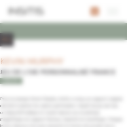
Panneau de gestion des cookies
KEVIN MURPHY
JEU DE L'OIE PERSONNALISÉ FRANCE
BEAUTÉ
Pour la marque Kevin Murphy, Insitis a conçu un support original
destiné à animer les salons partenaires. Inspiré du jeu de l’oie,
ce dispositif ludique et visuel repose sur un plateau
magnétique en support ferreux, imprimé en numérique. Chaque
joueur dispose d’un pion aimanté en forme de produit de la