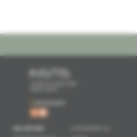
16 Rue Dr Joseph Audic
56000 Vannes
02 97 62 39 07
NOS MÉTIERS
Communication sur