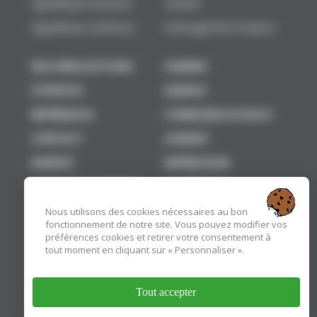
Signalétique intérieure
chantier
Signalétique extérieure
Aménagement d'espace
NOS RÉALISATIONS
VANNES
À PROPOS
AGENCE
RÉFÉRENCES
COMMUNICATION À
CONTACT
LORIENT
AGENCE
IMPRESSION
COMMUNICATION À
NUMÉRIQUE
Nous utilisons des cookies nécessaires au bon
fonctionnement de notre site. Vous pouvez modifier vos
préférences cookies et retirer votre consentement à
tout moment en cliquant sur « Personnaliser ».
Tout accepter
Insitis, partenaire du RCV
Ecovadis Bronze 2025