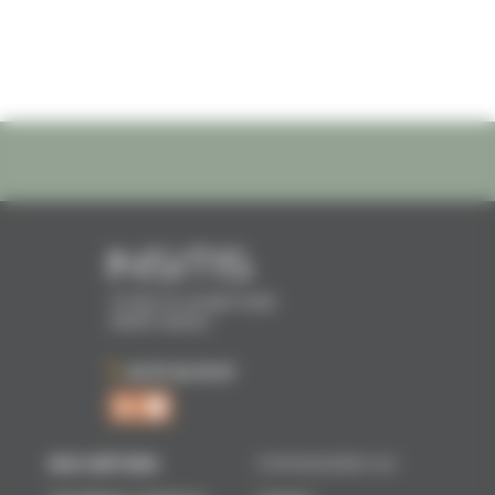
16 Rue Dr Joseph Audic
56000 Vannes
02 97 62 39 07
NOS MÉTIERS
Communication sur