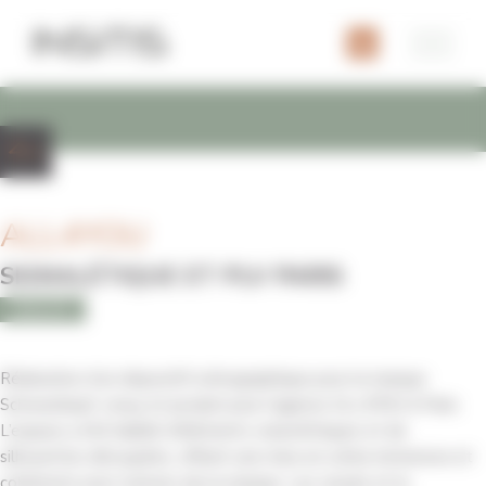
Panneau de gestion des cookies
ALL4YOU
SIGNALÉTIQUE ET PLV PARIS
BEAUTÉ
Réalisation d’un dispositif scénographique pour la marque
Schwarzkopf, conçu et produit pour l’agence ALL4YOU à Paris.
L’espace a été habillé d’éléments volumétriques et de
silhouettes découpées, offrant une mise en scène immersive et
cohérente avec l’univers de la marque. Les visuels et la