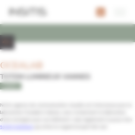
Panneau de gestion des cookies
OCEALAB
TOTEM LUMINEUX VANNES
SANTÉ
Notre agence de communication visuelle est intervenue pour le
laboratoire Ocealab à Vannes, avec notamment la fabrication
d'une enseigne pour son bâtiment, mais également la pose d'un
totem lumineux
qui attire le regard lorsqu'il fait nuit.