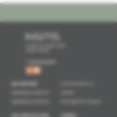
16 Rue Dr Joseph Audic
56000 Vannes
02 97 62 39 07
NOS MÉTIERS
Communication sur
Signalétique intérieure
chantier
Signalétique extérieure
Aménagement d'espace
NOS RÉALISATIONS
VANNES