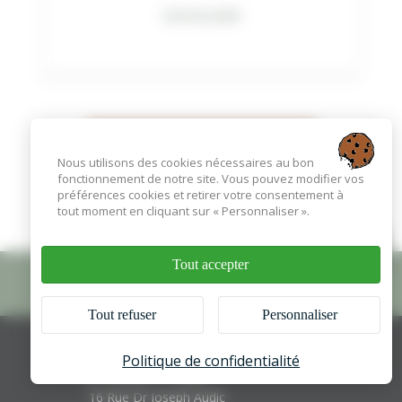
Lire la suite
RETOUR AUX ACTUALITÉS
Nous utilisons des cookies nécessaires au bon
fonctionnement de notre site. Vous pouvez modifier vos
préférences cookies et retirer votre consentement à
tout moment en cliquant sur « Personnaliser ».
Tout accepter
Tout refuser
Personnaliser
Politique de confidentialité
16 Rue Dr Joseph Audic